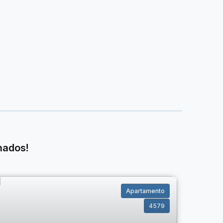
nados!
Apartamento
4579