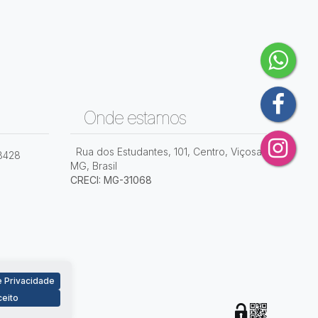
Onde estamos
Rua dos Estudantes
,
101
,
Centro
,
Viçosa
,
8428
MG
,
Brasil
Santa Clara, Viçosa, Minas Gerais, Brasil
Santa Cl
CRECI: MG-31068
 Privacidade
eito