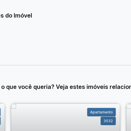
ra quem valoriza praticidade no dia a dia;
index, atendendo às necessidades da rotina;
s do Imóvel
xterna, garantindo funcionalidade nas tarefas domésticas;
endo ainda mais flexibilidade e organização;
comodidade para o seu veículo.
as, igreja, academia e diversos comércios e serviços.
rível. Agende uma visita e venha se encantar com seu novo
 o que você queria? Veja estes imóveis relacio
Apartamento
3532