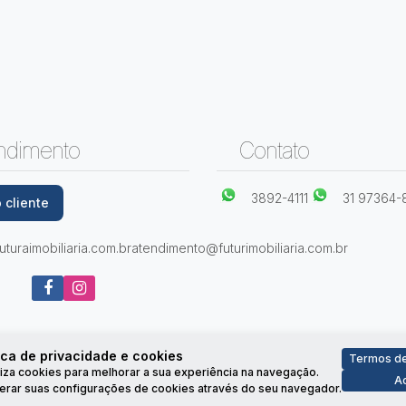
ndimento
Contato
3892-4111
31 97364-
 cliente
Santa Clara, Viçosa, Minas Gerais, Brasil
turaimobiliaria.com.br
atendimento@futurimobiliaria.com.br
ica de privacidade e cookies
Termos de
iliza cookies para melhorar a sua experiência na navegação.
Ac
erar suas configurações de cookies através do seu navegador.