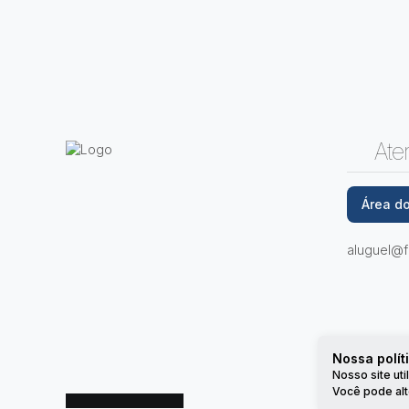
Ate
Área do
Santa Clara, Viçosa, Minas Gerais, Brasil
aluguel@fu
Nossa polít
Nosso site ut
Você pode alt