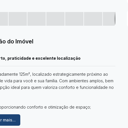
ão do Imóvel
o, praticidade e excelente localização
damente 125m², localizado estrategicamente próximo ao
de vida para você e sua família. Com ambientes amplos, bem
opção ideal para quem valoriza conforto e funcionalidade no
oporcionando conforto e otimização de espaço;
ra momentos de relaxamento;
r mais...
jantar, integrada à varanda, oferecendo luminosidade e