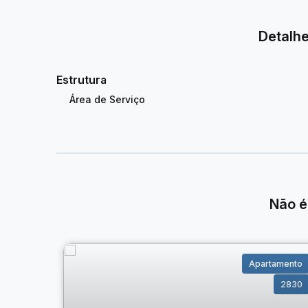
Cozinha funcional com armários planejados, ideal pa
Banheiro social moderno, com armário e box em bl
Detalhe
Área de serviço bem planejada, ligada a uma área e
Dependência completa de empregada (DCE), oferec
01 vaga de garagem, proporcionando segurança e 
Estrutura
Informações adicionais:
Área de Serviço
Área aproximada: 125m²;
Condomínio: cerca de R$440,00;
Localização privilegiada, com fácil acesso a padari
Não perca a oportunidade de conhecer este imóvel inc
lar!
Não é
Apartamento
2830