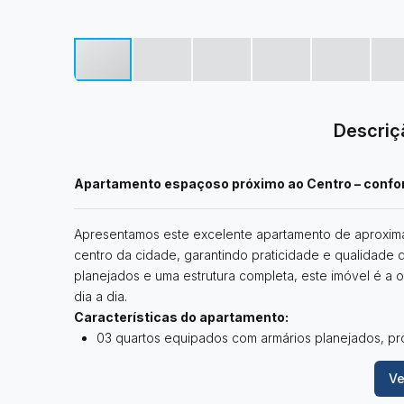
Descriç
Apartamento espaçoso próximo ao Centro – confort
Apresentamos este excelente apartamento de aproxima
centro da cidade, garantindo praticidade e qualidade 
planejados e uma estrutura completa, este imóvel é a 
dia a dia.
Características do apartamento:
03 quartos equipados com armários planejados, pr
Suíte principal com varanda privativa, perfeita pa
Ve
Sala ampla, com espaço para ambientes de estar e 
ventilação natural;