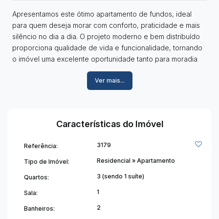
Apresentamos este ótimo apartamento de fundos, ideal
para quem deseja morar com conforto, praticidade e mais
silêncio no dia a dia. O projeto moderno e bem distribuído
proporciona qualidade de vida e funcionalidade, tornando
o imóvel uma excelente oportunidade tanto para moradia
quanto para investimento.
Ver mais...
Características do apartamento:
03 quartos confortáveis, sendo 01 suíte que oferece
privacidade e comodidade aos moradores;
Sala integrada à cozinha, criando um ambiente prático e
Características do Imóvel
agradável para convivência;
Banheiro social com bom acabamento, atendendo às
3179
Referência:
necessidades cotidianas com eficiência;
Área externa privativa, ideal para relaxar ou
Residencial
»
Apartamento
Tipo de Imóvel:
personalizar conforme preferência;
3 (sendo 1 suíte)
Quartos:
Área de serviço funcional, bem posicionada e
1
Sala:
facilitando as rotinas domésticas;
01 vaga de garagem, garantindo segurança e
2
Banheiros:
praticidade no uso diário.