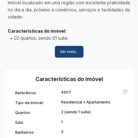
Imóvel localizado em uma região com excelente praticidade
no dia a dia, próximo a comércios, serviços e facilidades da
cidade.
Características do imóvel:
• 02 quartos, sendo 01 suíte;
• 01 banheiro social;
Ver mais...
• Sala;
• Copa;
• Cozinha;
• Área de serviço;
Características do Imóvel
• Terraço;
• 01 vaga de garagem.
4507
Referência:
Informações adicionais:
Residencial
»
Apartamento
Tipo de Imóvel:
• Área aproximadamente 202,51m²;
2 (sendo 1 suíte)
Quartos:
• Condomínio aproximadamente R$ 100,00;
1
Sala:
• IPTU aproximadamente R$ 650,00.
2
Banheiros:
Venha conhecer esse imóvel e se encantar com cada