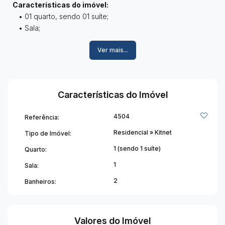
Características do imóvel:
• 01 quarto, sendo 01 suíte;
• Sala;
• 01 banheiro social;
Ver mais...
• Cozinha;
• Área de serviço.
Informações adicionais:
Características do Imóvel
• Prédio sem elevador;
• Condomínio aproximadamente R$ 250,00, incluindo
4504
Referência:
água e despesas do condomínio.
Residencial
»
Kitnet
Tipo de Imóvel:
Um espaço prático e aconchegante, perfeito para quem
1 (sendo 1 suíte)
Quarto:
deseja morar com comodidade. Entre em contato para mais
1
Sala:
informações ou agende uma visita! ✨
2
Banheiros:
Valores do Imóvel