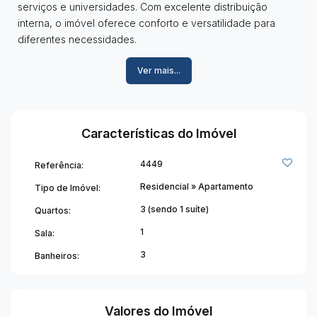
serviços e universidades. Com excelente distribuição
interna, o imóvel oferece conforto e versatilidade para
diferentes necessidades.
Ver mais...
Características do imóvel:
• 03 quartos, sendo 01 suíte;
• Um dos quartos com armários e cama planejada;
• Sala ampla, com possibilidade de conversão para 4º
Características do Imóvel
quarto;
• Copa;
4449
Referência:
• Cozinha com armários;
• Banheiro social;
Residencial
»
Apartamento
Tipo de Imóvel:
• DCE com banheiro;
3 (sendo 1 suíte)
Quartos:
• Área de serviço;
1
Sala:
• Não possui vaga de garagem.
3
Banheiros:
Informações adicionais:
• Condomínio aproximado de R$ 500,00, incluindo água
do apartamento e demais despesas do prédio;
Valores do Imóvel
• Excelente localização no Centro de Viçosa.