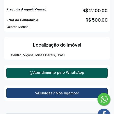
Preço de Aluguel (Mensal)
R$
2.100,00
Uma ótima oportunidade para quem busca espaço e
localização estratégica. Entre em contato e agende
R$
500,00
Valor do Condominio
sua visita!
Valores Mensal
Localização do Imóvel
Centro
,
Viçosa
,
Minas Gerais
,
Brasil
Atendimento pelo
WhatsApp
Dúvidas? Nós ligamos!