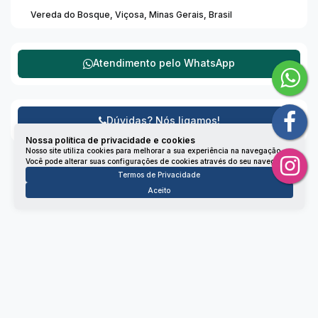
Projeto moderno, com apenas um apartamento por
Vereda do Bosque
,
Viçosa
,
Minas Gerais
,
Brasil
andar.
Apartamentos ideais para quem busca espaço, privacidade
e um padrão superior de construção. Entre em contato e
Atendimento pelo
WhatsApp
agende sua visita para conhecer cada unidade disponível.
Estou à disposição para mais informações.
Dúvidas? Nós ligamos!
Nossa política de privacidade e cookies
Nosso site utiliza cookies para melhorar a sua experiência na navegação.
Você pode alterar suas configurações de cookies através do seu navegador.
Termos de Privacidade
Aceito
Não é o que você queria? Veja estes imóveis
relacionados!
Apartamento