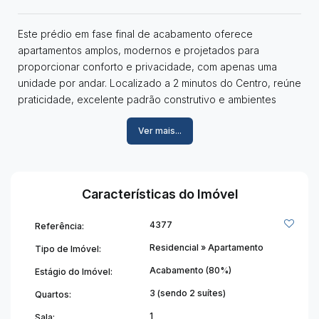
Este prédio em fase final de acabamento oferece
apartamentos amplos, modernos e projetados para
proporcionar conforto e privacidade, com apenas uma
unidade por andar. Localizado a 2 minutos do Centro, reúne
praticidade, excelente padrão construtivo e ambientes
generosos, configurando uma oportunidade diferenciada
Ver mais...
na região.
Características do imóvel:
(1º Andar)
03 quartos, sendo 02 suítes;
Características do Imóvel
Varandas;
Sala com excelente integração;
4377
Referência:
Cozinha;
Área de serviço;
Residencial
»
Apartamento
Tipo de Imóvel:
Espaço gourmet;
Acabamento (80%)
Estágio do Imóvel:
Banheiro social;
3 (sendo 2 suítes)
Quartos:
02 vagas de garagem.
(2º Andar)
1
Sala: