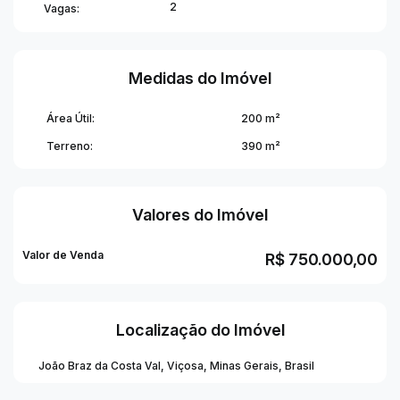
2
Vagas:
Venha conhecer esse imóvel e se encantar com cada
detalhe. Será um prazer apresentar tudo pessoalmente
para você. Agende sua visita! ✨
Medidas do Imóvel
Área Útil:
200 m²
Terreno:
390 m²
Valores do Imóvel
Valor de Venda
R$
750.000,00
Localização do Imóvel
João Braz da Costa Val
,
Viçosa
,
Minas Gerais
,
Brasil