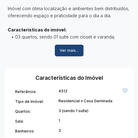
Imóvel com ótima localização e ambientes bem distribuídos,
oferecendo espaço e praticidade para o dia a dia.
Características do imóvel:
• 03 quartos, sendo 01 suíte com closet e varanda;
• Sala ampla integrada;
Ver mais...
• Cozinha com ilha;
• 01 banheiro social;
• 01 lavabo;
• Área gourmet com churrasqueira;
Características do Imóvel
• Quintal amplo gramado;
• 02 vagas de garagem.
4512
Referência:
Informações adicionais:
Residencial
»
Casa Geminada
Tipo de Imóvel:
• Área construída aproximadamente 200m²;
3 (sendo 1 suíte)
Quartos:
• Área do terreno aproximadamente 390m²;
1
Sala:
• Excelente iluminação natural;
• Vista panorâmica da cidade.
2
Banheiros: