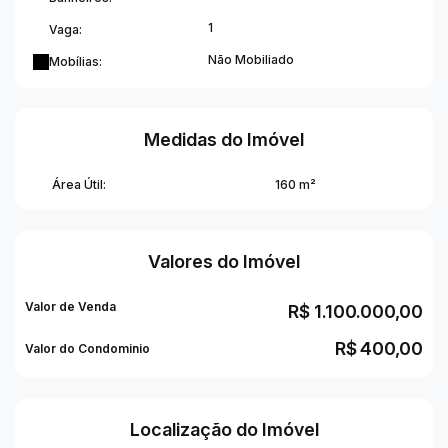
Vaga de garagem dupla.
1
Vaga:
Informações adicionais:
Área privativa aproximada de 160m²;
Não Mobiliado
Mobílias:
Valor de condomínio em torno de R$400,00;
Prédio com elevador.
Uma excelente oportunidade para quem deseja morar em
Medidas do Imóvel
uma cobertura completa, com espaço, conforto e ótima
estrutura. Entre em contato para mais informações e
Área Útil:
160 m²
agende uma visita.
Valores do Imóvel
Valor de Venda
R$
1.100.000,00
R$
400,00
Valor do Condominio
Localização do Imóvel