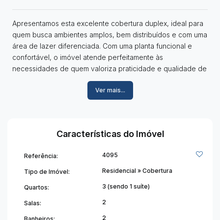
Apresentamos esta excelente cobertura duplex, ideal para
quem busca ambientes amplos, bem distribuídos e com uma
área de lazer diferenciada. Com uma planta funcional e
confortável, o imóvel atende perfeitamente às
necessidades de quem valoriza praticidade e qualidade de
vida.
Ver mais...
Características do imóvel:
Primeiro pavimento:
02 quartos amplos;
01 banheiro social;
Características do Imóvel
Sala de estar aconchegante.
Segundo pavimento:
4095
Referência:
01 suíte confortável;
Sala de estar aconchegante;
Residencial
»
Cobertura
Tipo de Imóvel:
Cozinha funcional com armários;
3 (sendo 1 suíte)
Quartos:
Lavabo;
2
Salas:
Área de serviço separada;
Área gourmet ideal para momentos de lazer;
2
Banheiros: