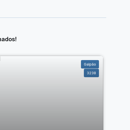
nados!
Galpão
3238