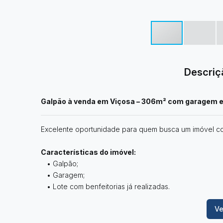
Descriç
Galpão à venda em Viçosa – 306m² com garagem e 
Excelente oportunidade para quem busca um imóvel com 
Características do imóvel:
• Galpão;
• Garagem;
• Lote com benfeitorias já realizadas.
Ve
Informações adicionais:
• Área aproximada de 306m².