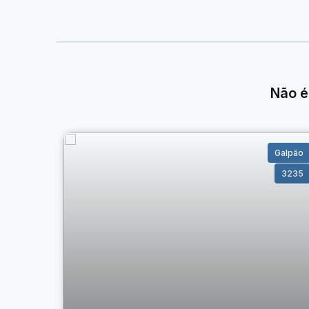
Um imóvel com ótima área e diversas possibilidades d
instalação de empresas, depósitos ou futuros projetos.
Não é
Galpão
3235