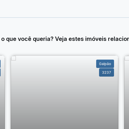
e aproveitamento, ideal para quem busca espaço para
 Entre em contato e agende sua visita! ✨
 o que você queria? Veja estes imóveis relacio
Galpão
3237