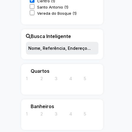
Centro (1)
Santo Antonio (1)
Vereda do Bosque (1)
Busca Inteligente
Quartos
1
2
3
4
5
Banheiros
1
2
3
4
5