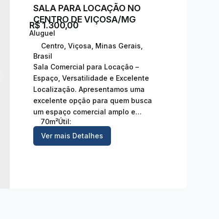
SALA PARA LOCAÇÃO NO
CENTRO DE VIÇOSA/MG
R$
1.300,00
Centro
,
Viçosa
,
Minas Gerais
,
Brasil
Sala Comercial para Locação –
Espaço, Versatilidade e Excelente
Localização. Apresentamos uma
excelente opção para quem busca
um espaço comercial amplo e
70m²
Útil:
funcional. Esta sala, com
aproximadamente 70m², oferece toda
Ver mais Detalhes
a estrutura necessária para
diferentes tipos de negócios, aliando
praticidade, conforto e localização
estratégica. Características do...