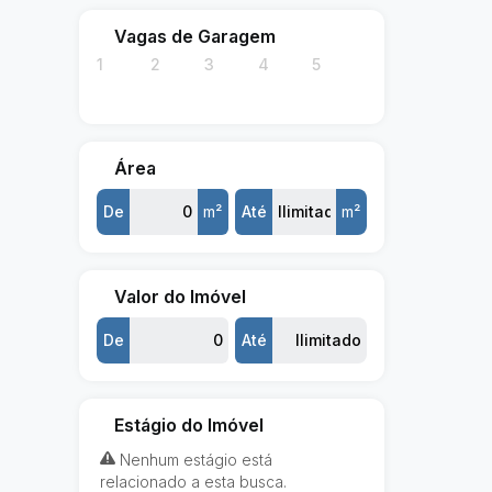
Vagas de Garagem
1
2
3
4
5
Área
De
m²
Até
m²
Valor do Imóvel
De
Até
Estágio do Imóvel
Nenhum estágio está
relacionado a esta busca.