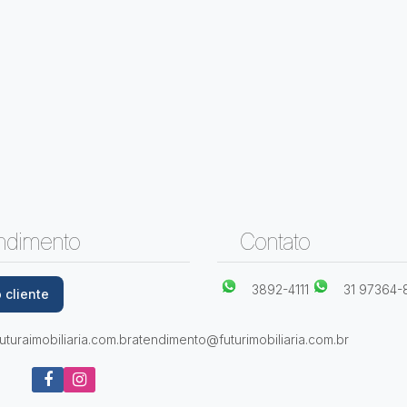
ndimento
Contato
3892-4111
31 97364-
 cliente
turaimobiliaria.com.br
atendimento@futurimobiliaria.com.br