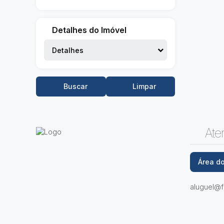
Detalhes do Imóvel
Detalhes
Buscar
Limpar
Ate
Área do
aluguel@fu