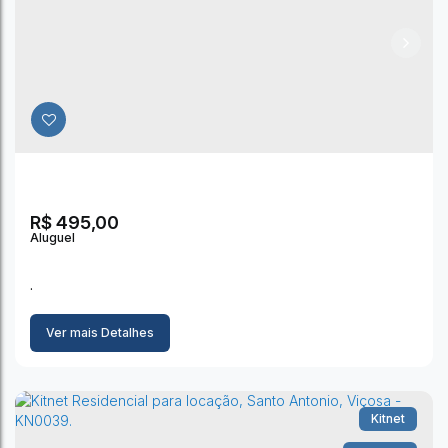
Santo Antonio
,
Viçosa
,
Minas Gerais
,
Brasil
1
Dormitório(s)
1
Banheiro(s)
R$
495,00
.
Ver mais Detalhes
Kitnet
KITNET PARA LOCAÇÃO, NO BAIRRO SANTO