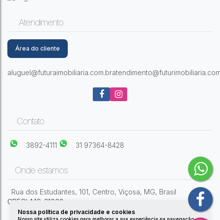
KITNET RESIDENCIAL PARA LOCAÇÃO,
SANTO ANTONIO, VIÇOSA - KN0039.
Atendimento
Área do cliente
Santo Antonio
,
Viçosa
,
Minas Gerais
,
Brasil
aluguel@futuraimobiliaria.com.br
atendimento@futurimobiliaria.com
1
Dormitório(s)
1
Banheiro(s)
1
Sala(s)
Contato
3892-4111
31 97364-8428
Onde estamos
Rua dos Estudantes
,
101
,
Centro
,
Viçosa
,
MG
,
Brasil
CRECI: MG-31068
Nossa política de privacidade e cookies
Nosso site utiliza cookies para melhorar a sua experiência na navegação.