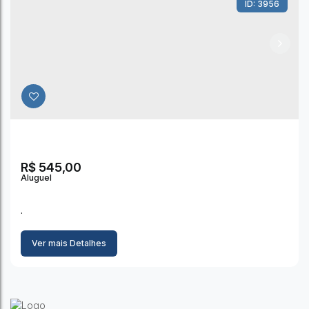
3956
ANTONIO, VIÇOSA/MG
Santo Antonio
,
Viçosa
,
Minas Gerais
,
Brasil
1
Dormitório(s)
1
Banheiro(s)
R$
545,00
.
Ver mais Detalhes