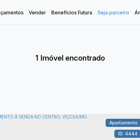
nçamentos
Vender
Benefícios Futura
Seja parceiro
Ár
as
o
 Dorm.
 Dorm.
 Dorm.
Ver Tudo
Casas em Condomínio
A partir de R$1.000.000
De R$500.000 Até R$1.000.000
Imóveis até R$500.000
1 Imóvel encontrado
Apartamento
4444