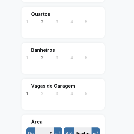
Quartos
1
2
3
4
5
Banheiros
1
2
3
4
5
Vagas de Garagem
1
2
3
4
5
Área
De
m²
Até
m²