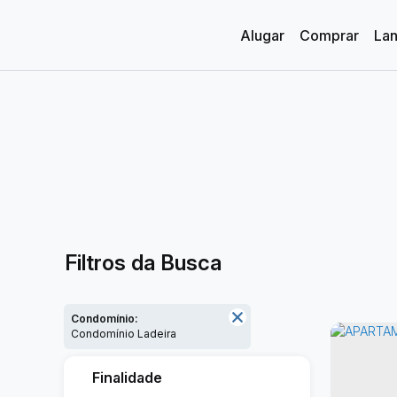
Alugar
Comprar
La
Ver Tudo
Fechar Menu
Ver Tudo
Ver Tudo
Fechar Menu
Ocupação 2 pessoas
Apartamentos 02 Dorm.
Apartamentos 03 Dorm.
Apartamentos 04 Dorm. ou +
Apartamentos Alto Padrão
Apartamentos Quadra Mar
Apartamentos Frente Mar
Ver Tudo
Casas 01 Dorm.
Casas 02 Dorm.
Casas 03 Dorm.
Casas 04 Dorm. ou +
Casas em Condomínio
Ver Tudo
Ver Tudo
Armazém / Galpão / Garagem
Residencial e Comercial
Escritório / Hotel
A partir de R$1.000.000
De R$500.000 Até R$1.000.000
Imóveis até R$500.000
Terrenos / Lotes
Ver Tudo
Chácaras / Fazend
Ver Tud
Com 01
Com 02
Com 03
Com 04 Dorm. ou +
Filtros da Busca
Condomínio:
Condomínio Ladeira
Finalidade