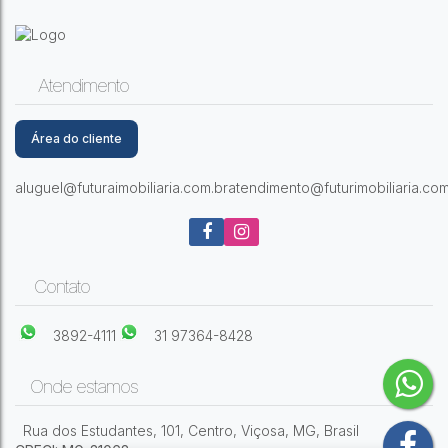
Fatima
,
Viçosa
,
Minas Gerais
,
Brasil
Atendimento
Área do cliente
aluguel@futuraimobiliaria.com.br
atendimento@futurimobiliaria.com
3
Dormitório(s)
3
Banheiro(s)
2
Sala(s)
2
Suíte(s)
2
Vaga(s)
159m²
Útil:
Contato
3892-4111
31 97364-8428
Onde estamos
Rua dos Estudantes
,
101
,
Centro
,
Viçosa
,
MG
,
Brasil