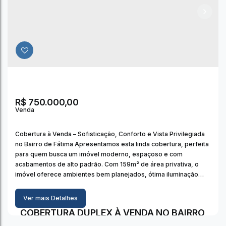
R$
750.000,00
Cobertura à Venda – Sofisticação, Conforto e Vista Privilegiada
no Bairro de Fátima Apresentamos esta linda cobertura, perfeita
para quem busca um imóvel moderno, espaçoso e com
acabamentos de alto padrão. Com 159m² de área privativa, o
imóvel oferece ambientes bem planejados, ótima iluminação
natural e uma vista livre e permanente de todas as janelas,
proporcionando conforto e...
Ver mais Detalhes
COBERTURA DUPLEX À VENDA NO BAIRRO
DE FATIMA, VIÇOSA/MG