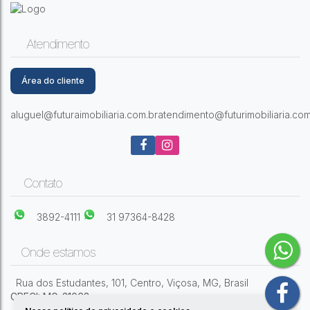
Morada do Sol II
,
Viçosa
,
Minas Gerais
,
Brasil
Atendimento
Área do cliente
aluguel@futuraimobiliaria.com.br
atendimento@futurimobiliaria.com
2
Dormitório(s)
1
Banheiro(s)
1
Sala(s)
1
Vaga(s)
58m²
Útil:
Contato
3892-4111
31 97364-8428
Onde estamos
Rua dos Estudantes
,
101
,
Centro
,
Viçosa
,
MG
,
Brasil
CRECI: MG-31068