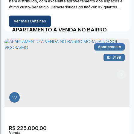
bem distribuído, com excelente aproveitamento dos espaços e
ótimo custo-benefício. Características do imóvel: 02 quartos
bem arejados, garantindo conforto e luminosidade; Sala e
cozinha integradas, criando um...
Ver mais Detalhes
APARTAMENTO À VENDA NO BAIRRO
MORADA DO SOL, VIÇOSA/MG
Apartamento
3198
Morada do Sol II
,
Viçosa
,
Minas Gerais
,
Brasil
2
Dormitório(s)
1
Banheiro(s)
1
Sala(s)
1
Vaga(s)
55m²
Útil:
R$
225.000,00