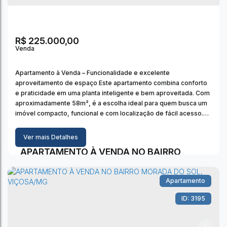
R$
225.000,00
Apartamento à Venda – Funcionalidade e excelente
aproveitamento de espaço Este apartamento combina conforto
e praticidade em uma planta inteligente e bem aproveitada. Com
aproximadamente 58m², é a escolha ideal para quem busca um
imóvel compacto, funcional e com localização de fácil acesso.
Características do imóvel: 02 quartos bem ventilados,
proporcionando conforto e...
Ver mais Detalhes
APARTAMENTO À VENDA NO BAIRRO
MORADA DO SOL, VIÇOSA/MG
Apartamento
3195
Morada do Sol II
,
Viçosa
,
Minas Gerais
,
Brasil