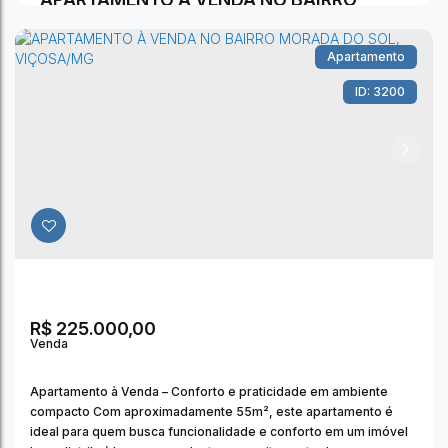
MORADA DO SOL, VIÇOSA/MG
Apartamento
3200
Morada do Sol II
,
Viçosa
,
Minas Gerais
,
Brasil
2
Dormitório(s)
1
Banheiro(s)
1
Sala(s)
1
Vaga(s)
55m²
Útil:
R$
225.000,00
Apartamento à Venda – Conforto e praticidade em ambiente
compacto Com aproximadamente 55m², este apartamento é
ideal para quem busca funcionalidade e conforto em um imóvel