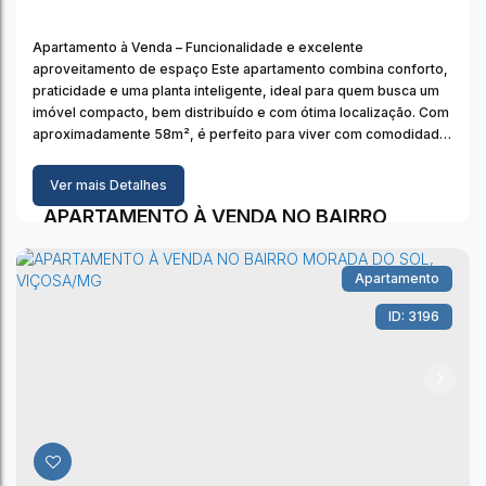
Apartamento à Venda – Funcionalidade e excelente
aproveitamento de espaço Este apartamento combina conforto,
praticidade e uma planta inteligente, ideal para quem busca um
imóvel compacto, bem distribuído e com ótima localização. Com
aproximadamente 58m², é perfeito para viver com comodidade
e investir com segurança. Características do imóvel: 02 quartos
bem ventilados, sendo 01...
Ver mais Detalhes
APARTAMENTO À VENDA NO BAIRRO
MORADA DO SOL, VIÇOSA/MG
Apartamento
3196
Morada do Sol II
,
Viçosa
,
Minas Gerais
,
Brasil
2
Dormitório(s)
1
Banheiro(s)
1
Vaga(s)
58m²
Útil: