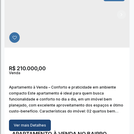
R$
210.000,00
Apartamento à Venda – Conforto e praticidade em ambiente
compacto Este apartamento é ideal para quem busca
funcionalidade e conforto no dia a dia, em um imóvel bem
planejado, com excelente aproveitamento dos espaços e ótimo
custo-benefício. Características do imóvel: 02 quartos bem
arejados, com excelente iluminação natural; Sala e cozinha
integradas, criando um ambiente prático...
Ver mais Detalhes
APARTAMENTO À VENDA NO BAIRRO