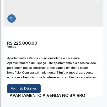
2
Dormitório(s)
1
Banheiro(s)
1
Vaga(s)
58m²
Útil:
R$
225.000,00
Apartamento à Venda – Funcionalidade e Excelente
Aproveitamento de Espaço Este apartamento é a escolha ideal
para quem busca conforto, praticidade e um ótimo custo-
benefício. Com aproximadamente 58m², o imóvel apresenta
uma planta bem distribuída, oferecendo ambientes agradáveis e
funcionais para o dia a dia. Características do imóvel: 02 quartos
bem ventilados, sendo 01 com...
Ver mais Detalhes
APARTAMENTO À VENDA NO BAIRRO
MORADA DO SOL, VIÇOSA/MG