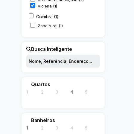
Violeira (1)
Coimbra (1)
Zona rural (1)
Busca Inteligente
Quartos
1
2
3
4
5
Banheiros
1
2
3
4
5