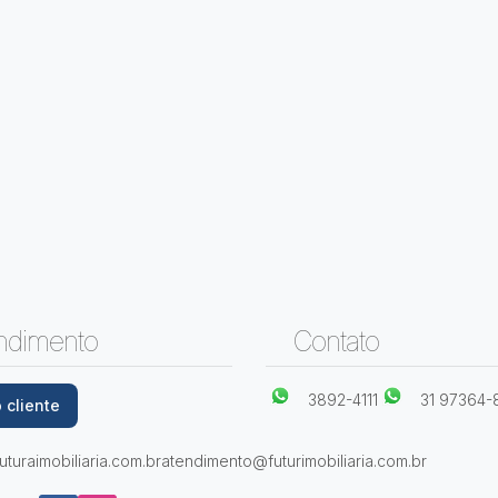
ndimento
Contato
3892-4111
31 97364-
 cliente
turaimobiliaria.com.br
atendimento@futurimobiliaria.com.br