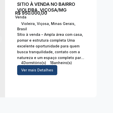
SITIO À VENDA NO BAIRRO
VIOLEIRA, VIÇOSA/MG
R$
950.000,00
Violeira
,
Viçosa
,
Minas Gerais
,
Brasil
Sítio à venda – Ampla área com casa,
pomar e estrutura completa Uma
excelente oportunidade para quem
busca tranquilidade, contato com a
natureza e um espaço completo para
4
Dormitório(s)
1
Banheiro(s)
morar ou investir. Características do
1
Sala(s)
2600 ~ 2800m²
Útil:
imóvel: • Casa de dois andares
Ver mais Detalhes
com: - 04 quartos; - Sala; -
Copa; - Cozinha; -
Despensa; - Varanda; -
Mezanino; - 01...