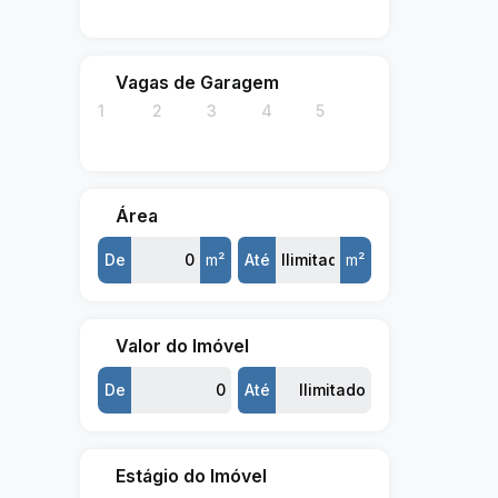
Vagas de Garagem
1
2
3
4
5
Área
De
m²
Até
m²
Valor do Imóvel
De
Até
Estágio do Imóvel