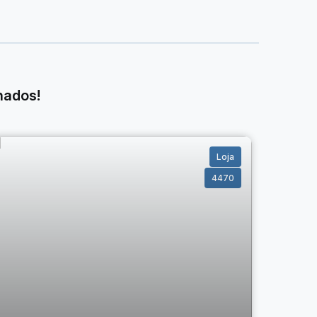
nados!
Loja
4470