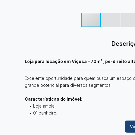
Descriç
Loja para locação em Viçosa – 70m², pé-direito alt
Excelente oportunidade para quem busca um espaço com
grande potencial para diversos segmentos.
Características do imóvel:
• Loja ampla;
• 01 banheiro;
• Espaço com pia para instalação de uma pequena c
Ve
• Pé-direito alto, com possibilidade de construção de
• 02 portas de acesso voltadas para a rua.