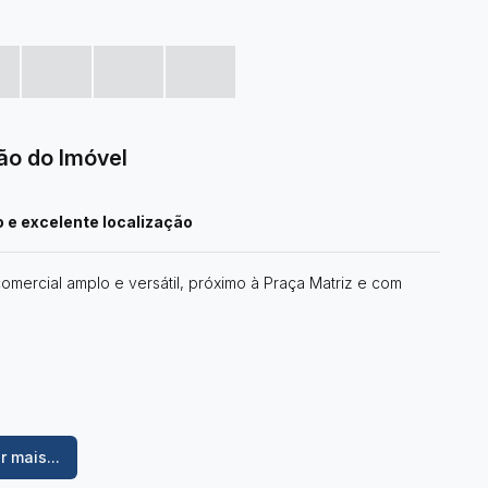
ão do Imóvel
o e excelente localização
ercial amplo e versátil, próximo à Praça Matriz e com
ozinha;
r mais...
 sobreloja;