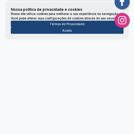
Nossa política de privacidade e cookies
Nosso site utiliza cookies para melhorar a sua experiência na navegação.
Você pode alterar suas configurações de cookies através do seu navegador.
Não é o que você queria? Veja estes imóveis
Termos de Privacidade
relacionados!
Aceito
Lote/Terreno
4320