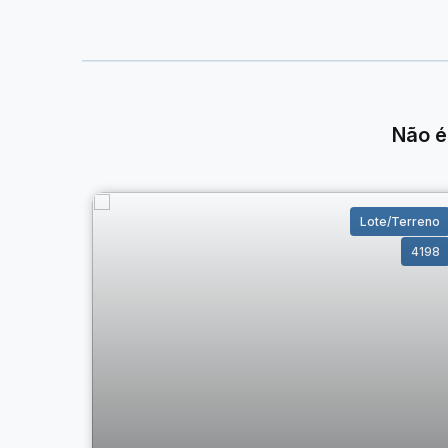
Terreno pronto para receber construção;
Espaço versátil para quem deseja personalizar cad
Este lote reúne espaço, localização e potencial, sendo
Entre em contato e agende sua visita!
Não é
Lote/Terreno
4198