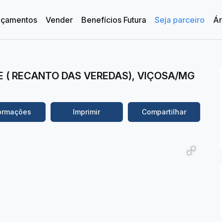
nçamentos
Vender
Benefícios Futura
Seja parceiro
Ár
as
o
 Dorm.
 Dorm.
 Dorm.
Ver Tudo
Casas em Condomínio
A partir de R$1.000.000
De R$500.000 Até R$1.000.000
Imóveis até R$500.000
E ( RECANTO DAS VEREDAS), VIÇOSA/MG
ormações
Imprimir
Compartilhar