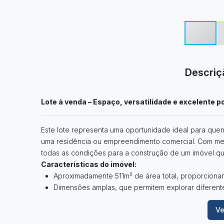
Descriç
Lote à venda – Espaço, versatilidade e excelente p
Este lote representa uma oportunidade ideal para quem
uma residência ou empreendimento comercial. Com met
todas as condições para a construção de um imóvel que 
Características do imóvel:
Aproximadamente 511m² de área total, proporcionan
Dimensões amplas, que permitem explorar diferente
Localização privilegiada, com acesso facilitado a
Ve
Excelente potencial de valorização, ideal para que
Informações adicionais: