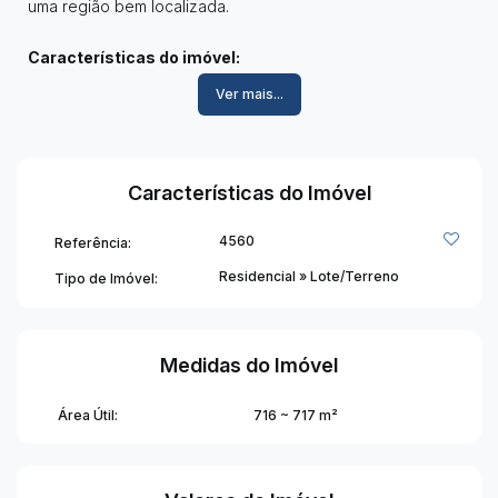
uma região bem localizada.
Características do imóvel:
• Lote amplo;
Ver mais...
• Rua asfaltada;
• Fácil acesso a serviços essenciais.
Informações adicionais:
Características do Imóvel
• Área aproximadamente 716,37m²;
• IPTU aproximadamente R$ 175,00.
4560
Referência:
Residencial
»
Lote/Terreno
Tipo de Imóvel:
Não perca essa oportunidade! ✨
Medidas do Imóvel
Área Útil:
716 ~ 717 m²