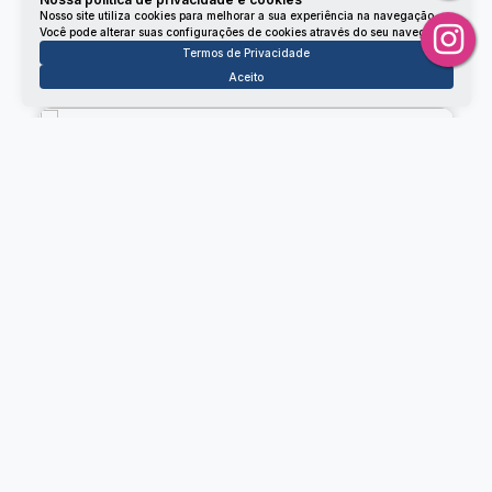
Nosso site utiliza cookies para melhorar a sua experiência na navegação.
Você pode alterar suas configurações de cookies através do seu navegador.
Não é o que você queria? Veja estes imóveis
Termos de Privacidade
relacionados!
Aceito
Lote/Terreno
4320