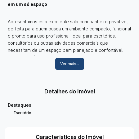
em um só espaço
Apresentamos esta excelente sala com banheiro privativo,
perfeita para quem busca um ambiente compacto, funcional
e pronto para uso profissional. Ideal para escritórios,
consultórios ou outras atividades comerciais que
necessitam de um espaço bem planejado e confortável.
Características da sala:
Ver mais...
Área total de 31,77m²;
Banheiro privativo;
Ambiente bem iluminado e arejado;
Indicado para uso comercial ou profissional.
Detalhes do Imóvel
Uma ótima oportunidade para investir em um espaço
versátil, com praticidade e excelente localização.
Destaques
Entre em contato e agende uma visita para conhecer este
Escritório
imóvel!
Características do Imóvel