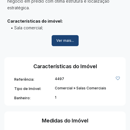
negócio em prédio com ótima estrutura e localização
estratégica.
Características do imóvel:
• Sala comercial;
• 01 banheiro;
Ver mais...
• Varanda;
• Instalação para ar-condicionado;
• Prédio com elevador;
• Portaria;
Características do Imóvel
• Banheiros sociais nos andares;
• Hall de entrada.
4497
Referência:
Informações adicionais:
Comercial
»
Salas Comerciais
Tipo de Imóvel:
• Condomínio aproximadamente R$ 280,00;
1
Banheiro:
• IPTU aproximadamente R$ 185,76.
Venha conhecer esse imóvel e se encantar com cada
Medidas do Imóvel
detalhe. Será um prazer apresentar tudo pessoalmente
para você. Agende sua visita! ✨