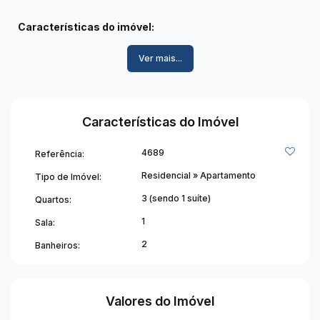
Características do imóvel:
• 03 quartos, sendo 01 suíte e 01 com sacada;
Ver mais...
• Sala;
• Copa;
• Cozinha;
• 01 banheiro social;
Características do Imóvel
• Garagem para moto.
4689
Referência:
Informações adicionais:
• Não possui condomínio.
Residencial
»
Apartamento
Tipo de Imóvel:
3 (sendo 1 suíte)
Quartos:
Uma excelente opção para quem busca conforto,
1
Sala:
praticidade e economia no dia a dia. Entre em contato e
agende sua visita! ✨
2
Banheiros:
Valores do Imóvel