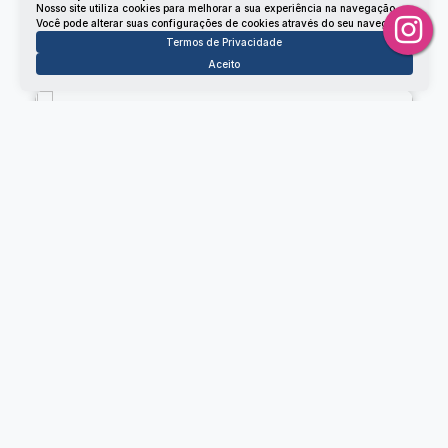
Nosso site utiliza cookies para melhorar a sua experiência na navegação.
Não é o que você queria? Veja estes imóveis
Você pode alterar suas configurações de cookies através do seu navegador.
Termos de Privacidade
relacionados!
Aceito
Apartamento
2494