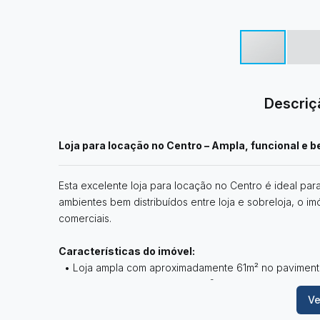
Descriç
Loja para locação no Centro – Ampla, funcional e b
Esta excelente loja para locação no Centro é ideal par
ambientes bem distribuídos entre loja e sobreloja, o i
comerciais.
Características do imóvel:
• Loja ampla com aproximadamente 61m² no pavimento
• Sobreloja com cerca de 58m², oferecendo espaço ad
Ve
• Banheiro, garantindo praticidade para o funcioname