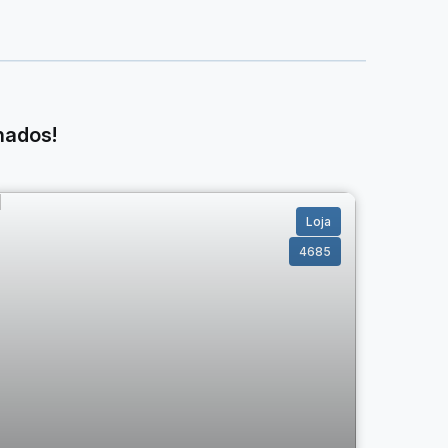
nados!
Loja
4685