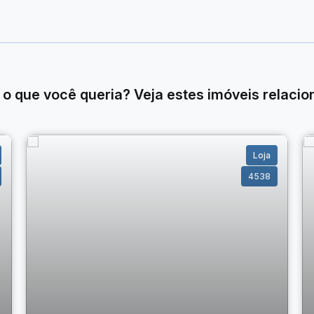
o e grande fluxo de pessoas;
al versátil e bem localizado.
 o que você queria? Veja estes imóveis relacio
ação privilegiada para o seu negócio. Entre em contato e
Loja
4538