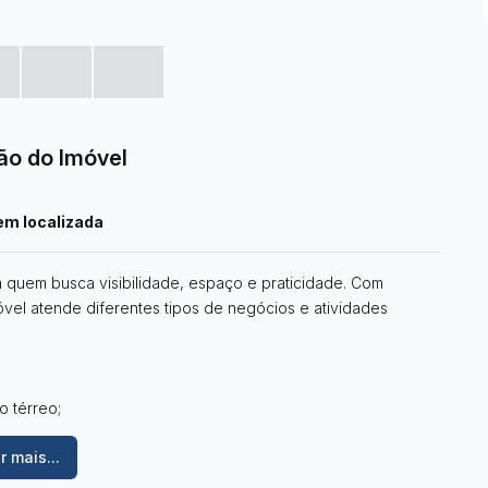
ão do Imóvel
em localizada
a quem busca visibilidade, espaço e praticidade. Com
móvel atende diferentes tipos de negócios e atividades
 térreo;
icional para escritório ou estoque;
r mais...
nto do negócio.