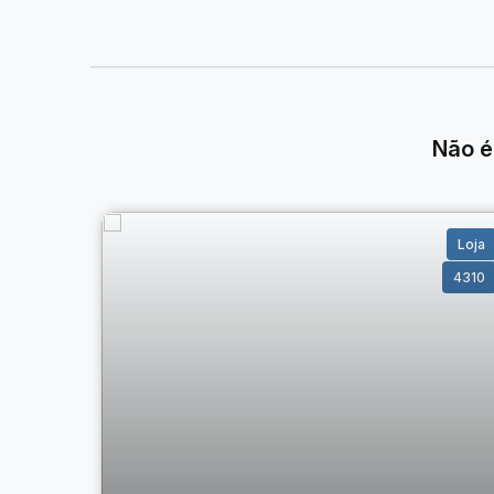
Diferenciais:
• Condomínio aproximado de R$ 180,00;
• Localização estratégica no Centro, com fácil acess
• Excelente opção para quem busca um espaço comerci
Não é
Este imóvel reúne espaço, funcionalidade e localiz
agende uma visita!
Loja
4310